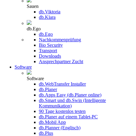
Sauen
db.Viktoria
db.Klara
db.Ego
db.Ego
Nachkommenprüfung
Bio Security
Transport
Downloads
Ansprechpartner Zucht
Software
Software
db.WebTransfer Installer
db.Planer
db.Apps Easy (db.Planer online)
db.Smart und db.Swin (Intelligente
Kommunikation)
90 Tage kostenlos testen
db.Planer auf einem Tablet-PC
db.Mobil App
db.Planner (Englisch)
db.Plus