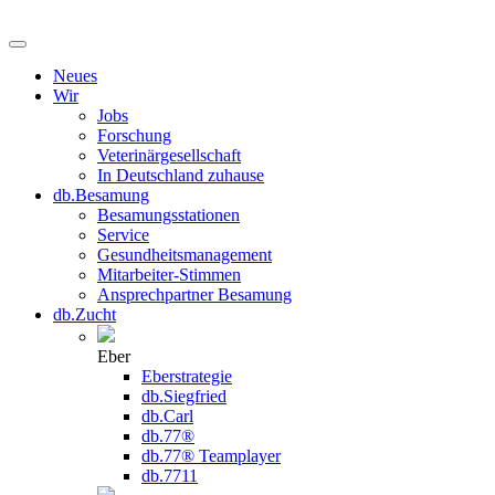
Neues
Wir
Jobs
Forschung
Veterinärgesellschaft
In Deutschland zuhause
db.Besamung
Besamungsstationen
Service
Gesundheitsmanagement
Mitarbeiter-Stimmen
Ansprechpartner Besamung
db.Zucht
Eber
Eberstrategie
db.Siegfried
db.Carl
db.77®
db.77® Teamplayer
db.7711