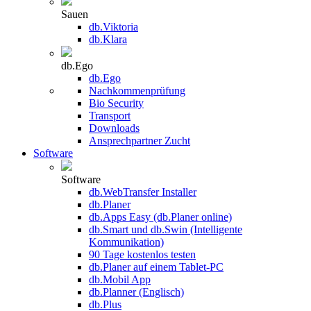
Sauen
db.Viktoria
db.Klara
db.Ego
db.Ego
Nachkommenprüfung
Bio Security
Transport
Downloads
Ansprechpartner Zucht
Software
Software
db.WebTransfer Installer
db.Planer
db.Apps Easy (db.Planer online)
db.Smart und db.Swin (Intelligente
Kommunikation)
90 Tage kostenlos testen
db.Planer auf einem Tablet-PC
db.Mobil App
db.Planner (Englisch)
db.Plus