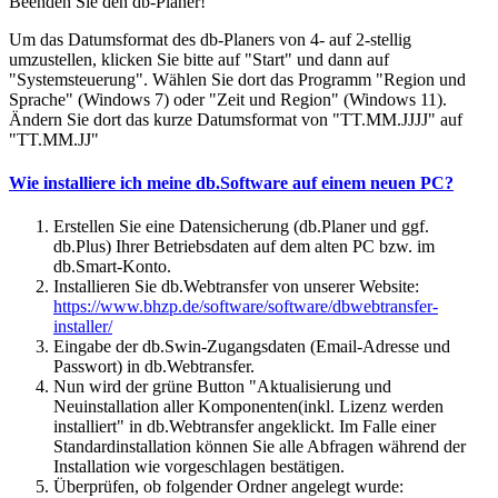
Beenden Sie den db-Planer!
Um das Datumsformat des db-Planers von 4- auf 2-stellig
umzustellen, klicken Sie bitte auf "Start" und dann auf
"Systemsteuerung". Wählen Sie dort das Programm "Region und
Sprache" (Windows 7) oder "Zeit und Region" (Windows 11).
Ändern Sie dort das kurze Datumsformat von "TT.MM.JJJJ" auf
"TT.MM.JJ"
Wie installiere ich meine db.Software auf einem neuen PC?
Erstellen Sie eine Datensicherung (db.Planer und ggf.
db.Plus) Ihrer Betriebsdaten auf dem alten PC bzw. im
db.Smart-Konto.
Installieren Sie db.Webtransfer von unserer Website:
https://www.bhzp.de/software/software/dbwebtransfer-
installer/
Eingabe der db.Swin-Zugangsdaten (Email-Adresse und
Passwort) in db.Webtransfer.
Nun wird der grüne Button "Aktualisierung und
Neuinstallation aller Komponenten(inkl. Lizenz werden
installiert" in db.Webtransfer angeklickt. Im Falle einer
Standardinstallation können Sie alle Abfragen während der
Installation wie vorgeschlagen bestätigen.
Überprüfen, ob folgender Ordner angelegt wurde: