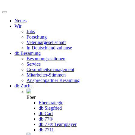
Neues
Wir
Jobs
Forschung
Veterinärgesellschaft
In Deutschland zuhause
db.Besamung
Besamungsstationen
Service
Gesundheitsmanagement
Mitarbeiter-Stimmen
Ansprechpartner Besamung
db.Zucht
Eber
Eberstrategie
db.Siegfried
db.Carl
db.77®
db.77® Teamplayer
db.7711