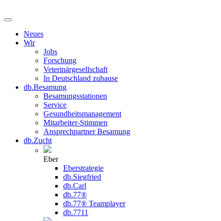
Neues
Wir
Jobs
Forschung
Veterinärgesellschaft
In Deutschland zuhause
db.Besamung
Besamungsstationen
Service
Gesundheitsmanagement
Mitarbeiter-Stimmen
Ansprechpartner Besamung
db.Zucht
Eber
Eberstrategie
db.Siegfried
db.Carl
db.77®
db.77® Teamplayer
db.7711