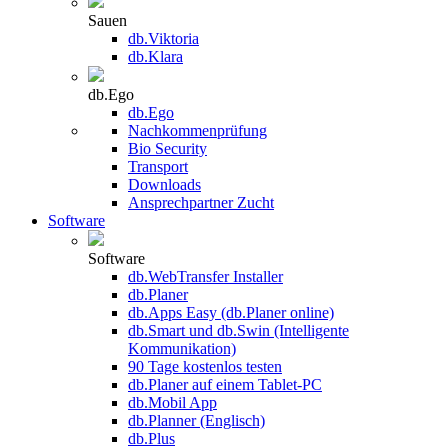
Sauen
db.Viktoria
db.Klara
db.Ego
db.Ego
Nachkommenprüfung
Bio Security
Transport
Downloads
Ansprechpartner Zucht
Software
Software
db.WebTransfer Installer
db.Planer
db.Apps Easy (db.Planer online)
db.Smart und db.Swin (Intelligente
Kommunikation)
90 Tage kostenlos testen
db.Planer auf einem Tablet-PC
db.Mobil App
db.Planner (Englisch)
db.Plus