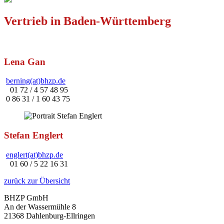
Vertrieb in Baden-Württemberg
Lena Gan
berning(at)bhzp.de
01 72 / 4 57 48 95
0 86 31 / 1 60 43 75
Stefan Englert
englert(at)bhzp.de
01 60 / 5 22 16 31
zurück zur Übersicht
BHZP GmbH
An der Wassermühle 8
21368 Dahlenburg-Ellringen