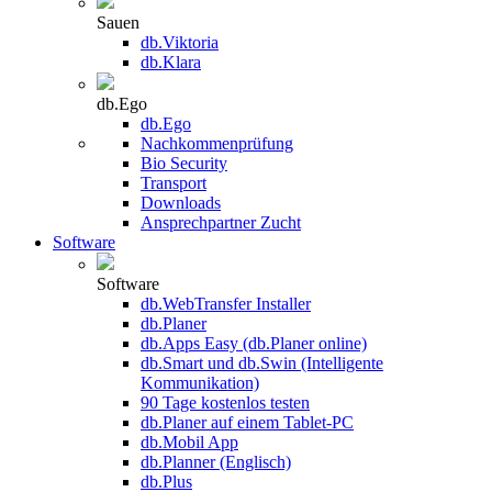
Sauen
db.Viktoria
db.Klara
db.Ego
db.Ego
Nachkommenprüfung
Bio Security
Transport
Downloads
Ansprechpartner Zucht
Software
Software
db.WebTransfer Installer
db.Planer
db.Apps Easy (db.Planer online)
db.Smart und db.Swin (Intelligente
Kommunikation)
90 Tage kostenlos testen
db.Planer auf einem Tablet-PC
db.Mobil App
db.Planner (Englisch)
db.Plus