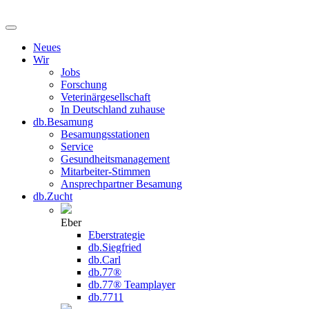
Neues
Wir
Jobs
Forschung
Veterinärgesellschaft
In Deutschland zuhause
db.Besamung
Besamungsstationen
Service
Gesundheitsmanagement
Mitarbeiter-Stimmen
Ansprechpartner Besamung
db.Zucht
Eber
Eberstrategie
db.Siegfried
db.Carl
db.77®
db.77® Teamplayer
db.7711