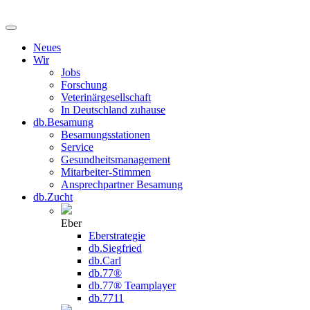
Neues
Wir
Jobs
Forschung
Veterinärgesellschaft
In Deutschland zuhause
db.Besamung
Besamungsstationen
Service
Gesundheitsmanagement
Mitarbeiter-Stimmen
Ansprechpartner Besamung
db.Zucht
Eber
Eberstrategie
db.Siegfried
db.Carl
db.77®
db.77® Teamplayer
db.7711