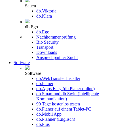
Sauen
db.Viktoria
db.Klara
db.Ego
db.Ego
Nachkommenprüfung
Bio Security
Transport
Downloads
Ansprechpartner Zucht
Software
Software
db.WebTransfer Installer
db.Planer
db.Apps Easy (db.Planer online)
db.Smart und db.Swin (Intelligente
Kommunikation)
90 Tage kostenlos testen
db.Planer auf einem Tablet-PC
db.Mobil App
db.Planner (Englisch)
db.Plus