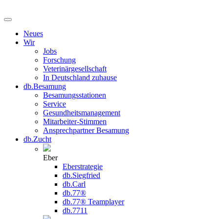
Neues
Wir
Jobs
Forschung
Veterinärgesellschaft
In Deutschland zuhause
db.Besamung
Besamungsstationen
Service
Gesundheitsmanagement
Mitarbeiter-Stimmen
Ansprechpartner Besamung
db.Zucht
Eber
Eberstrategie
db.Siegfried
db.Carl
db.77®
db.77® Teamplayer
db.7711