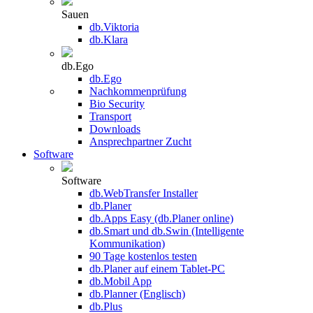
Sauen
db.Viktoria
db.Klara
db.Ego
db.Ego
Nachkommenprüfung
Bio Security
Transport
Downloads
Ansprechpartner Zucht
Software
Software
db.WebTransfer Installer
db.Planer
db.Apps Easy (db.Planer online)
db.Smart und db.Swin (Intelligente
Kommunikation)
90 Tage kostenlos testen
db.Planer auf einem Tablet-PC
db.Mobil App
db.Planner (Englisch)
db.Plus