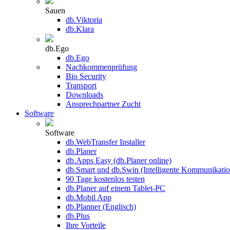
Sauen
db.Viktoria
db.Klara
db.Ego
db.Ego
Nachkommenprüfung
Bio Security
Transport
Downloads
Ansprechpartner Zucht
Software
Software
db.WebTransfer Installer
db.Planer
db.Apps Easy (db.Planer online)
db.Smart und db.Swin (Intelligente Kommunikatio
90 Tage kostenlos testen
db.Planer auf einem Tablet-PC
db.Mobil App
db.Planner (Englisch)
db.Plus
Ihre Vorteile