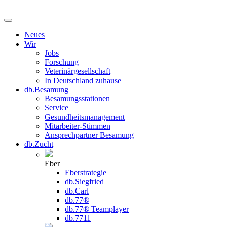
Neues
Wir
Jobs
Forschung
Veterinärgesellschaft
In Deutschland zuhause
db.Besamung
Besamungsstationen
Service
Gesundheitsmanagement
Mitarbeiter-Stimmen
Ansprechpartner Besamung
db.Zucht
Eber
Eberstrategie
db.Siegfried
db.Carl
db.77®
db.77® Teamplayer
db.7711