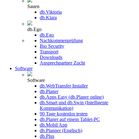
Sauen
db.Viktoria
db.Klara
db.Ego
db.Ego
Nachkommenprüfung
Bio Security
Transport
Downloads
Ansprechpartner Zucht
Software
Software
db.WebTransfer Installer
db.Planer
db.Apps Easy (db.Planer online)
db.Smart und db.Swin (Intelligente
Kommunikation)
90 Tage kostenlos testen
db.Planer auf einem Tablet-PC
db.Mobil App
db.Planner (Englisch)
db.Plus