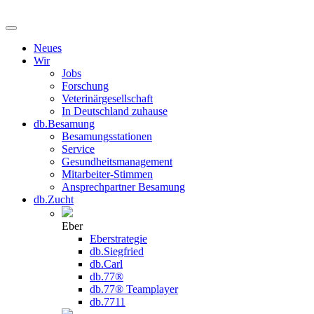
Neues
Wir
Jobs
Forschung
Veterinärgesellschaft
In Deutschland zuhause
db.Besamung
Besamungsstationen
Service
Gesundheitsmanagement
Mitarbeiter-Stimmen
Ansprechpartner Besamung
db.Zucht
Eber
Eberstrategie
db.Siegfried
db.Carl
db.77®
db.77® Teamplayer
db.7711