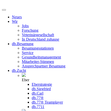
Neues
Wir
Jobs
Forschung
Veterinärgesellschaft
In Deutschland zuhause
db.Besamung
Besamungsstationen
Service
Gesundheitsmanagement
Mitarbeiter-Stimmen
Ansprechpartner Besamung
db.Zucht
Eber
Eberstrategie
db.Siegfried
db.Carl
db.77®
db.77® Teamplayer
db.7711