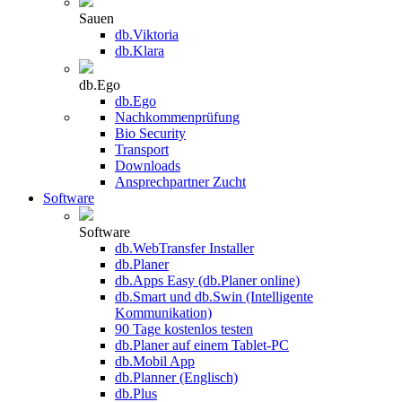
Sauen
db.Viktoria
db.Klara
db.Ego
db.Ego
Nachkommenprüfung
Bio Security
Transport
Downloads
Ansprechpartner Zucht
Software
Software
db.WebTransfer Installer
db.Planer
db.Apps Easy (db.Planer online)
db.Smart und db.Swin (Intelligente
Kommunikation)
90 Tage kostenlos testen
db.Planer auf einem Tablet-PC
db.Mobil App
db.Planner (Englisch)
db.Plus