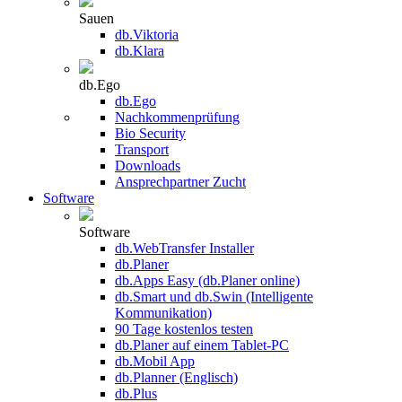
Sauen
db.Viktoria
db.Klara
db.Ego
db.Ego
Nachkommenprüfung
Bio Security
Transport
Downloads
Ansprechpartner Zucht
Software
Software
db.WebTransfer Installer
db.Planer
db.Apps Easy (db.Planer online)
db.Smart und db.Swin (Intelligente
Kommunikation)
90 Tage kostenlos testen
db.Planer auf einem Tablet-PC
db.Mobil App
db.Planner (Englisch)
db.Plus