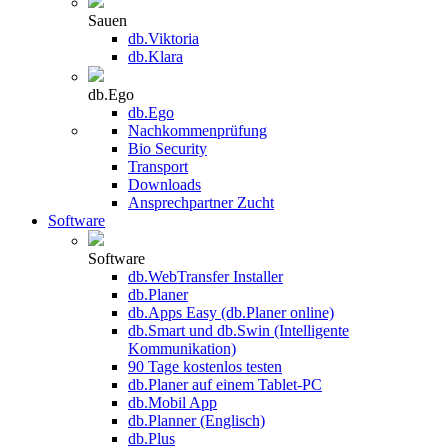
Sauen
db.Viktoria
db.Klara
db.Ego
db.Ego
Nachkommenprüfung
Bio Security
Transport
Downloads
Ansprechpartner Zucht
Software
Software
db.WebTransfer Installer
db.Planer
db.Apps Easy (db.Planer online)
db.Smart und db.Swin (Intelligente
Kommunikation)
90 Tage kostenlos testen
db.Planer auf einem Tablet-PC
db.Mobil App
db.Planner (Englisch)
db.Plus