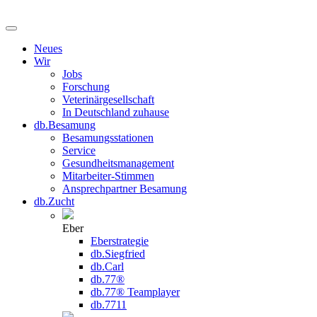
Neues
Wir
Jobs
Forschung
Veterinärgesellschaft
In Deutschland zuhause
db.Besamung
Besamungsstationen
Service
Gesundheitsmanagement
Mitarbeiter-Stimmen
Ansprechpartner Besamung
db.Zucht
Eber
Eberstrategie
db.Siegfried
db.Carl
db.77®
db.77® Teamplayer
db.7711