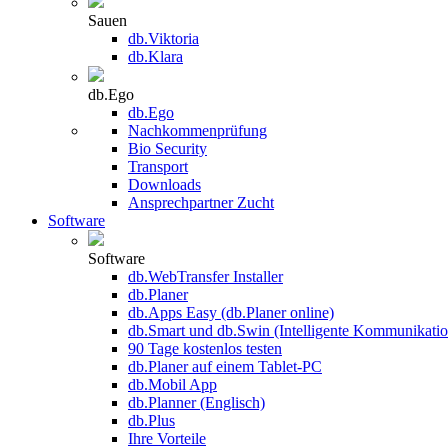
Sauen
db.Viktoria
db.Klara
db.Ego
db.Ego
Nachkommenprüfung
Bio Security
Transport
Downloads
Ansprechpartner Zucht
Software
Software
db.WebTransfer Installer
db.Planer
db.Apps Easy (db.Planer online)
db.Smart und db.Swin (Intelligente Kommunikatio
90 Tage kostenlos testen
db.Planer auf einem Tablet-PC
db.Mobil App
db.Planner (Englisch)
db.Plus
Ihre Vorteile