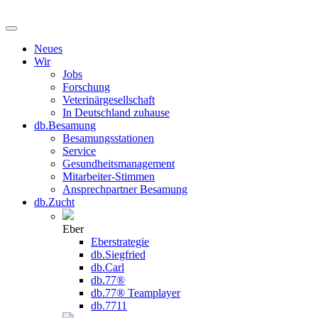
Neues
Wir
Jobs
Forschung
Veterinärgesellschaft
In Deutschland zuhause
db.Besamung
Besamungsstationen
Service
Gesundheitsmanagement
Mitarbeiter-Stimmen
Ansprechpartner Besamung
db.Zucht
Eber
Eberstrategie
db.Siegfried
db.Carl
db.77®
db.77® Teamplayer
db.7711