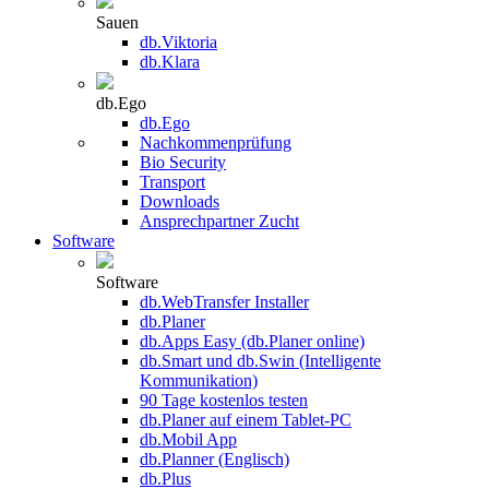
Sauen
db.Viktoria
db.Klara
db.Ego
db.Ego
Nachkommenprüfung
Bio Security
Transport
Downloads
Ansprechpartner Zucht
Software
Software
db.WebTransfer Installer
db.Planer
db.Apps Easy (db.Planer online)
db.Smart und db.Swin (Intelligente
Kommunikation)
90 Tage kostenlos testen
db.Planer auf einem Tablet-PC
db.Mobil App
db.Planner (Englisch)
db.Plus