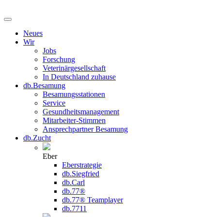
Neues
Wir
Jobs
Forschung
Veterinärgesellschaft
In Deutschland zuhause
db.Besamung
Besamungsstationen
Service
Gesundheitsmanagement
Mitarbeiter-Stimmen
Ansprechpartner Besamung
db.Zucht
Eber
Eberstrategie
db.Siegfried
db.Carl
db.77®
db.77® Teamplayer
db.7711