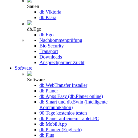
Sauen
db.Viktoria
db.Klara
db.Ego
db.Ego
Nachkommenprüfung
Bio Security
Transport
Downloads
Ansprechpartner Zucht
Software
Software
db.WebTransfer Installer
db.Planer
db.Apps Easy (db.Planer online)
db.Smart und db.Swin (Intelligente
Kommunikation)
90 Tage kostenlos testen
db.Planer auf einem Tablet-PC
db.Mobil App
db.Planner (Englisch)
db.Plus