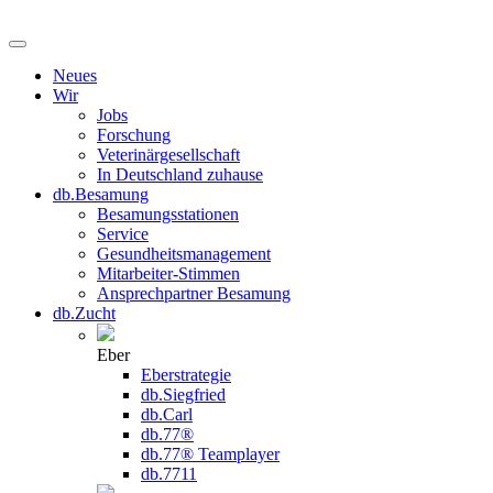
Neues
Wir
Jobs
Forschung
Veterinärgesellschaft
In Deutschland zuhause
db.Besamung
Besamungsstationen
Service
Gesundheitsmanagement
Mitarbeiter-Stimmen
Ansprechpartner Besamung
db.Zucht
Eber
Eberstrategie
db.Siegfried
db.Carl
db.77®
db.77® Teamplayer
db.7711