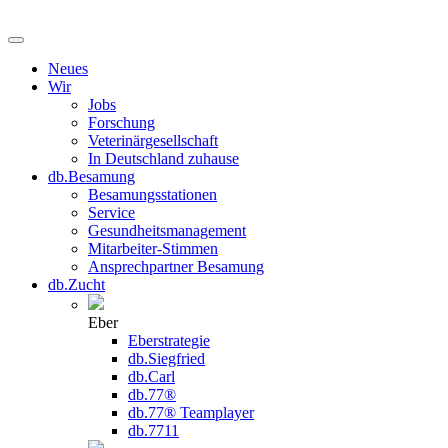
Neues
Wir
Jobs
Forschung
Veterinärgesellschaft
In Deutschland zuhause
db.Besamung
Besamungsstationen
Service
Gesundheitsmanagement
Mitarbeiter-Stimmen
Ansprechpartner Besamung
db.Zucht
Eber
Eberstrategie
db.Siegfried
db.Carl
db.77®
db.77® Teamplayer
db.7711