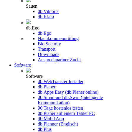
Sauen
db.Viktoria
db.Klara
db.Ego
db.Ego
Nachkommenprüfung
Bio Security
Transport
Downloads
Ansprechpartner Zucht
Software
Software
db.WebTransfer Installer
db.Planer
db.Apps Easy (db.Planer online)
db.Smart und db.Swin (Intelligente
Kommunikation)
90 Tage kostenlos testen
db.Planer auf einem Tablet-PC
db.Mobil App
db.Planner (Englisch)
db.Plus