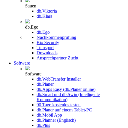
Sauen
db.Viktoria
db.Klara
db.Ego
db.Ego
Nachkommenprüfung
Bio Security
Transport
Downloads
Ansprechpartner Zucht
Software
Software
db.WebTransfer Installer
db.Planer
db.Apps Easy (db.Planer online)
db.Smart und db.Swin (Intelligente
Kommunikation)
90 Tage kostenlos testen
db.Planer auf einem Tablet-PC
db.Mobil App
db.Planner (Englisch)
db.Plus