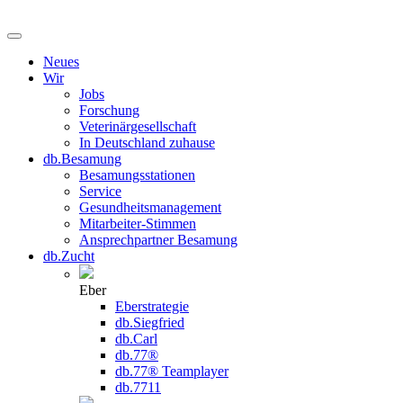
Neues
Wir
Jobs
Forschung
Veterinärgesellschaft
In Deutschland zuhause
db.Besamung
Besamungsstationen
Service
Gesundheitsmanagement
Mitarbeiter-Stimmen
Ansprechpartner Besamung
db.Zucht
Eber
Eberstrategie
db.Siegfried
db.Carl
db.77®
db.77® Teamplayer
db.7711