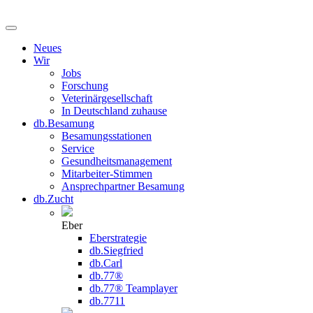
Neues
Wir
Jobs
Forschung
Veterinärgesellschaft
In Deutschland zuhause
db.Besamung
Besamungsstationen
Service
Gesundheitsmanagement
Mitarbeiter-Stimmen
Ansprechpartner Besamung
db.Zucht
Eber
Eberstrategie
db.Siegfried
db.Carl
db.77®
db.77® Teamplayer
db.7711