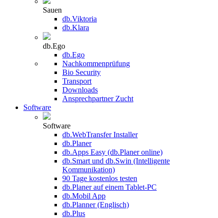
Sauen
db.Viktoria
db.Klara
db.Ego
db.Ego
Nachkommenprüfung
Bio Security
Transport
Downloads
Ansprechpartner Zucht
Software
Software
db.WebTransfer Installer
db.Planer
db.Apps Easy (db.Planer online)
db.Smart und db.Swin (Intelligente
Kommunikation)
90 Tage kostenlos testen
db.Planer auf einem Tablet-PC
db.Mobil App
db.Planner (Englisch)
db.Plus