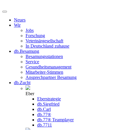
Neues
Wir
Jobs
Forschung
Veterinärgesellschaft
In Deutschland zuhause
db.Besamung
Besamungsstationen
Service
Gesundheitsmanagement
Mitarbeiter-Stimmen
Ansprechpartner Besamung
db.Zucht
Eber
Eberstrategie
db.Siegfried
db.Carl
db.77®
db.77® Teamplayer
db.7711