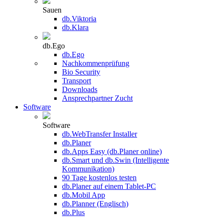
Sauen
db.Viktoria
db.Klara
db.Ego
db.Ego
Nachkommenprüfung
Bio Security
Transport
Downloads
Ansprechpartner Zucht
Software
Software
db.WebTransfer Installer
db.Planer
db.Apps Easy (db.Planer online)
db.Smart und db.Swin (Intelligente
Kommunikation)
90 Tage kostenlos testen
db.Planer auf einem Tablet-PC
db.Mobil App
db.Planner (Englisch)
db.Plus