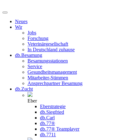
Neues
Wir
Jobs
Forschung
Veterinärgesellschaft
In Deutschland zuhause
db.Besamung
Besamungsstationen
Service
Gesundheitsmanagement
Mitarbeiter-Stimmen
Ansprechpartner Besamung
db.Zucht
Eber
Eberstrategie
db.Siegfried
db.Carl
db.77®
db.77® Teamplayer
db.7711