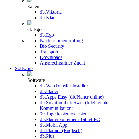
Sauen
db.Viktoria
db.Klara
db.Ego
db.Ego
Nachkommenprüfung
Bio Security
Transport
Downloads
Ansprechpartner Zucht
Software
Software
db.WebTransfer Installer
db.Planer
db.Apps Easy (db.Planer online)
db.Smart und db.Swin (Intelligente
Kommunikation)
90 Tage kostenlos testen
db.Planer auf einem Tablet-PC
db.Mobil App
db.Planner (Englisch)
db.Plus