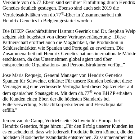
Verkäufe von db.77-Ebern sind seit ihrer Einführung durch Hendrix
Genetics deutlich gestiegen. Ebenso sind auch seit 2019 die
®
Vertriebsaktivitäten von db.77
-Eber in Zusammenarbeit mit
Hendrix Genetics in Belgien gestartet worden.
Die BHZP-Geschäftsführer Hartmut Geerink und Dr. Stephan Welp
zeigten sich begeistert von dieser Vertragsverlängerung: „Diese
Partnerschaft eröffnet auch die Möglichkeit, die Produktion in
Schlüsselmärkten wie Spanien und Portugal zu erweitern. Die
Zusammenarbeit mit Hendrix Genetics hat uns internationale Märkte
erschlossen, da das Unternehmen global agiert und über
entsprechende Organisations- und Personalstrukturen verfügt.”
Jose Maria Requejo, General Manager von Hendrix Genetics
Spanien für Schweine, erklärte: Für unsere Kunden bedeutet diese
Verlängerung eine verbesserte Verfügbarkeit dieser Spitzeneber auf
®
dem spanischen Staatsgebiet. Mit dem db.77
von BHZP erhalten
die Kunden einen Eber, der die höchsten Standards bei
Futterverwertung, Schlachtkörperkriterien und Fleischqualität
erfüllt.”
Jeroen van de Camp, Vertriebsleiter Schwein für Europa bei
Hendrix Genetics, fügte hinzu: „Für den Erfolg unserer Kunden ist
es entscheidend, dass wir jederzeit Produkte liefern können, die den
höchsten Biosicherheitsstandards entsprechen. Zusammenarbeit ist